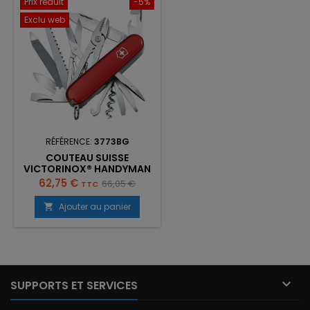
Prix réduit
-5%
Exclu web
RÉFÉRENCE:
3773BG
COUTEAU SUISSE
VICTORINOX® HANDYMAN
- 24 FONCTIONS
Prix
Prix
62,75 €
66,05 €
TTC
de
Ajouter au panier

base

SUPPORTS ET SERVICES