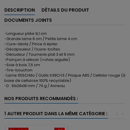
DESCRIPTION
DÉTAILS DU PRODUIT
DOCUMENTS JOINTS
-Longueur pliée 9,1 cm
-Grande lame 6 cm / Petite lame 4 cm
-Cure-dents / Pince à épiler
-Décapsuleur / Ouvre-boîtes
-Dénudeur / Tournevis plat 3 et 6 mm
-Poinçon à alésoir (+chas aiguille)
-Scie à bois 7,5 cm
-Tire-bouchon
-Lame X55CrMo / Outils X39Cr13 / Plaque ABS / Cellidor rouge (à
base de cellulose 100% recyclable)
-D : 91x26x18 mm / 74 g / Anneau
NOS PRODUITS RECOMMANDÉS :
1 AUTRE PRODUIT DANS LA MÊME CATÉGORIE :
<
>