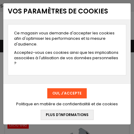
Select Language
▼
VOS PARAMÈTRES DE COOKIES
Moineau
instruments
Spécialiste de la mesure
Ce magasin vous demande d'accepter les cookies
afin d'optimiser les performances et la mesure
d'audience.
0


shopping_cart
Acceptez-vous ces cookies ainsi que les implications
associées à l'utilisation de vos données personnelles
ACCUEIL
?
MODE DE PAIEMENT
LIEN VERS NOTRE CHAINE YOUTUBE
Politique en matière de confidentialité et de cookies
DÉSTOCKAGE
Exclu web