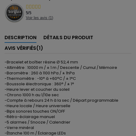
5
/
5
Voir les avis (
1
)
DESCRIPTION
DÉTAILS DU PRODUIT
AVIS VÉRIFIÉS(1)
-Bracelet et boîtier résine Ø 52,4 mm
-Altimètre : 10000 m / ± 1 m / Descente / Cumul / Mémoire
-Baromètre : 260 à 1100 hPa / ± 1hPa
-Thermomètre : -10° à +60°C / ± 1°C
-Boussole électronique : 360° / ± 1°
-Heure lever et coucher du soleil
-Chrono 1000 h au 1/10e sec
-Compte à rebours 24 h à la sec / Départ programmable
-Heure locale / Heure universelle
-Bips sonores touches ON/OFF
-Rétro-éclairage manuel
-5 alarmes / Snooze / Calendrier
-Verre minéral
-Étanche 100 m / Éclairage LEDs