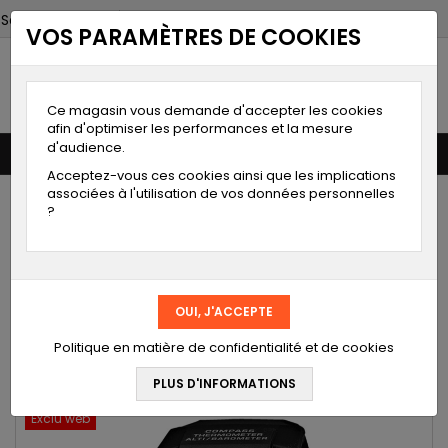
Select Language
▼
VOS PARAMÈTRES DE COOKIES
Moineau
instruments
Spécialiste de la mesure
Ce magasin vous demande d'accepter les cookies
afin d'optimiser les performances et la mesure
d'audience.
0


shopping_cart
Acceptez-vous ces cookies ainsi que les implications
associées à l'utilisation de vos données personnelles
ACCUEIL
?
MODE DE PAIEMENT
LIEN VERS NOTRE CHAINE YOUTUBE
Politique en matière de confidentialité et de cookies
DÉSTOCKAGE
Exclu web