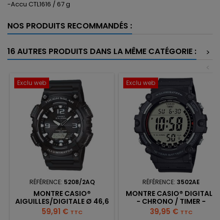
-Accu CTL1616 / 67 g
NOS PRODUITS RECOMMANDÉS :
16 AUTRES PRODUITS DANS LA MÊME CATÉGORIE :
>
<
Exclu web
Exclu web
RÉFÉRENCE:
5208/2AQ
RÉFÉRENCE:
3502AE
MONTRE CASIO®
MONTRE CASIO® DIGITALE
AIGUILLES/DIGITALE Ø 46,6
- CHRONO / TIMER -
MM - CHRONO / DOUBLE
COLORIS NOIR
Prix
Prix
59,91 €
39,95 €
TTC
TTC
TIMER COMBINÉ -