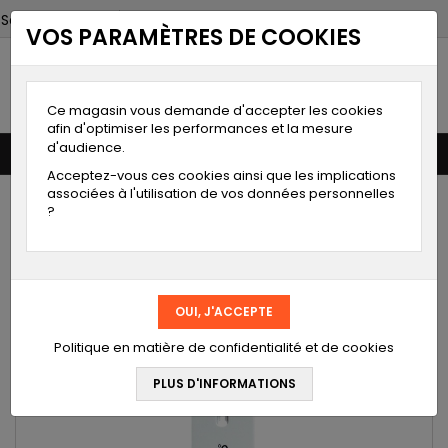
Select Language
▼
VOS PARAMÈTRES DE COOKIES
Moineau
instruments
Spécialiste de la mesure
Ce magasin vous demande d'accepter les cookies
afin d'optimiser les performances et la mesure
d'audience.
0


shopping_cart
Acceptez-vous ces cookies ainsi que les implications
associées à l'utilisation de vos données personnelles
ACCUEIL
?
MODE DE PAIEMENT
LIEN VERS NOTRE CHAINE YOUTUBE
Politique en matière de confidentialité et de cookies
DÉSTOCKAGE