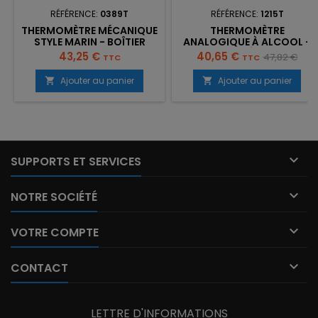
RÉFÉRENCE:
0389T
RÉFÉRENCE:
1215T
THERMOMÈTRE MÉCANIQUE
THERMOMÈTRE
STYLE MARIN - BOÎTIER
ANALOGIQUE À ALCOOL -
LAITON
ACIER LAQUÉ - FORMAT
Prix
Prix
Prix
43,25 €
40,65 €
47,82 €
TTC
TTC
GÉANT 80 CM
de
Ajouter au panier
Ajouter au panier


base

SUPPORTS ET SERVICES

NOTRE SOCIÉTÉ

VOTRE COMPTE

CONTACT
LETTRE D'INFORMATIONS